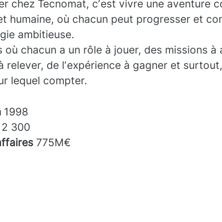
ler chez Tecnomat, cʼest vivre une aventure co
et humaine, où chacun peut progresser et con
gie ambitieuse.
 où chacun a un rôle à jouer, des missions à 
à relever, de lʼexpérience à gagner et surtout
sur lequel compter.
n
1998
s
2 300
affaires
775M€