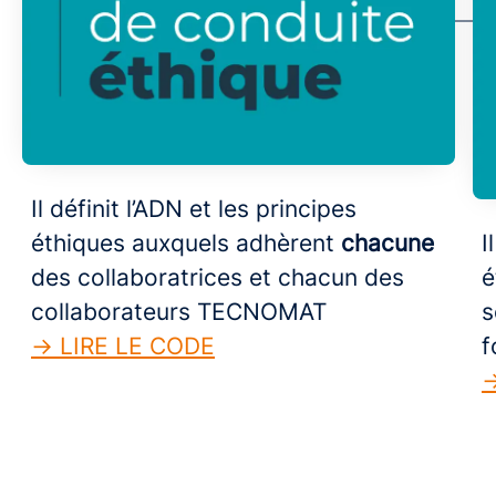
Il définit l’ADN et les principes
éthiques auxquels adhèrent
chacune
I
des collaboratrices et chacun des
é
collaborateurs TECNOMAT
s
→ LIRE LE CODE
f
→