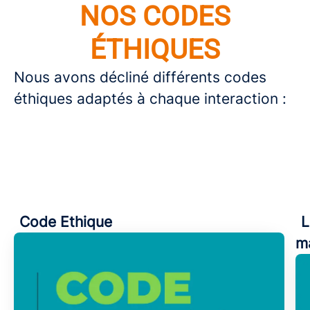
NOS CODES
ÉTHIQUES
Nous avons décliné différents codes
éthiques adaptés à chaque interaction :
Code Ethique
L
m