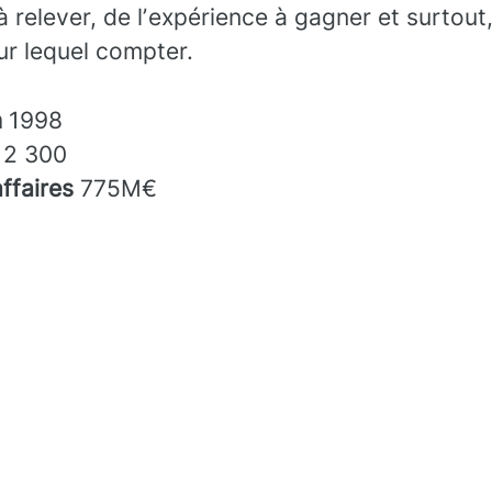
à relever, de lʼexpérience à gagner et surtout
sur lequel compter.
n
1998
s
2 300
affaires
775M€