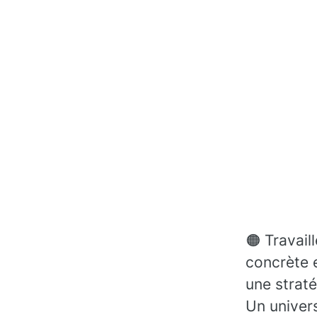
🟠 Travail
concrète 
une straté
Un univers