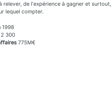
à relever, de lʼexpérience à gagner et surtout
sur lequel compter.
n
1998
s
2 300
affaires
775M€