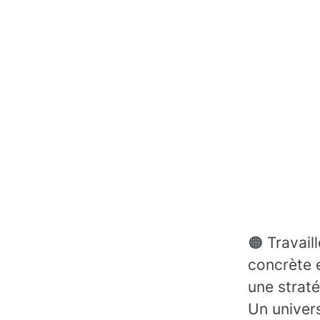
🟠 Travail
concrète 
une straté
Un univers