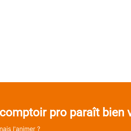
comptoir pro paraît bien 
enais l'animer ?