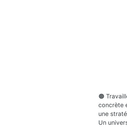
🟠 Travail
concrète 
une straté
Un univers