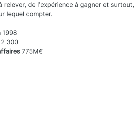
à relever, de lʼexpérience à gagner et surtout
sur lequel compter.
n
1998
s
2 300
affaires
775M€