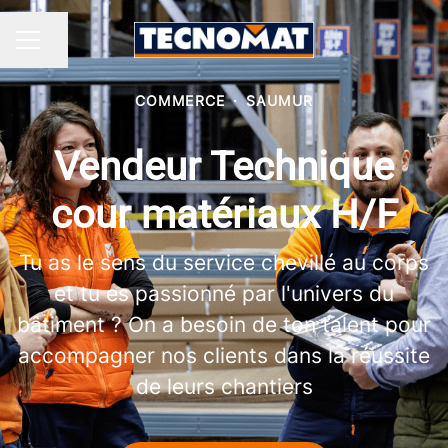
Partager la page
MENU CARRIÈRE
COMMERCE
·
SAUMUR
Vendeur Technique
cour matériaux H/F
Tu as le sens du service chevillé au corps
et tu es passionné par l'univers du
bâtiment ? On a besoin de ton talent pour
accompagner nos clients dans la réussite
de leurs chantiers