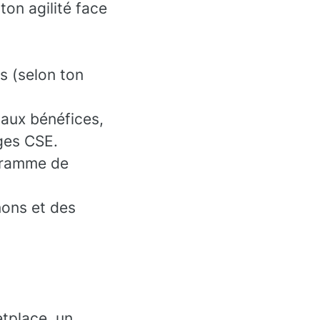
ton agilité face
s (selon ton
n aux bénéfices,
ges CSE.
gramme de
nons et des
etplace, un