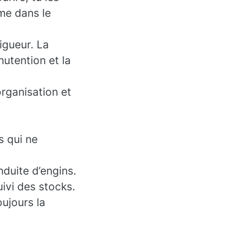
me dans le
igueur. La
nutention et la
organisation et
s qui ne
nduite d’engins.
uivi des stocks.
oujours la