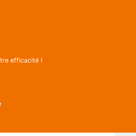
re efficacité !
e