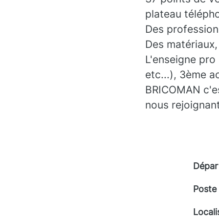
plateau téléph
Des professionn
Des matériaux, 
L'enseigne pro
etc...), 3ème a
BRICOMAN c'est 
nous rejoignan
Dépar
Poste
Locali