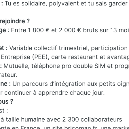
 :
Tu es solidaire, polyvalent et tu sais garder 
rejoindre ?
ge
: Entre 1 800 € et 2 000 € bruts sur 13 moi
t :
Variable collectif trimestriel, participatio
 Entreprise (PEE), carte restaurant et avanta
:
Mutuelle, téléphone pro double SIM et pro
rateur.
ne :
Un parcours d’intégration aux petits oig
r continuer à apprendre chaque jour.
us ?
t :
 à taille humaine avec 2 300 collaborateurs
nte en France, un site bricoman.fr, une mark