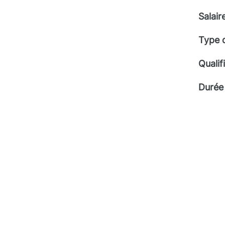
Salair
Type 
Qualif
Durée