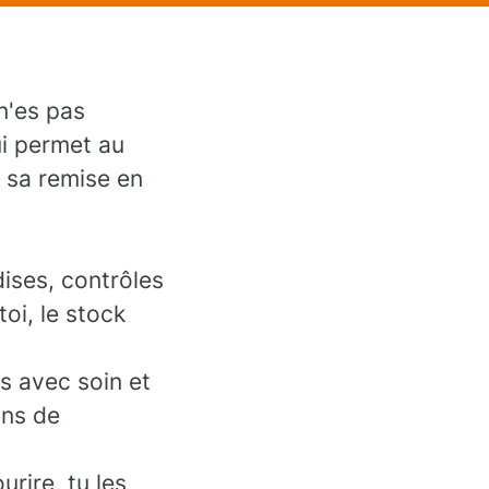
n'es pas
ui permet au
à sa remise en
ises, contrôles
oi, le stock
s avec soin et
ons de
urire, tu les