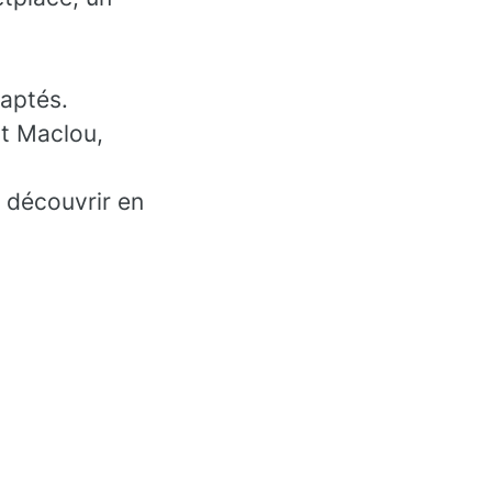
daptés.
t Maclou,
e découvrir en