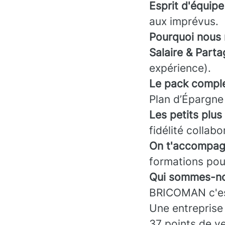
Esprit d'équipe
aux imprévus.
Pourquoi nous 
Salaire & Parta
expérience).
Le pack comple
Plan d’Épargne
Les petits plus 
fidélité collabo
On t'accompag
formations pou
Qui sommes-no
BRICOMAN c'es
Une entreprise
37 points de ve