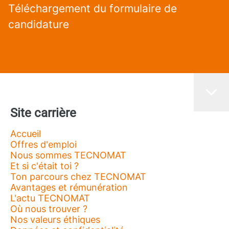
Téléchargement du formulaire de
candidature
Site carrière
Accueil
Offres d'emploi
Nous sommes TECNOMAT
Et si c'était toi ?
Ton parcours chez TECNOMAT
Avantages et rémunération
L'actu TECNOMAT
Où nous trouver ?
Nos valeurs éthiques