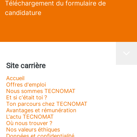
Téléchargement du formulaire de
candidature
Site carrière
Accueil
Offres d'emploi
Nous sommes TECNOMAT
Et si c'était toi ?
Ton parcours chez TECNOMAT
Avantages et rémunération
L'actu TECNOMAT
Où nous trouver ?
Nos valeurs éthiques
Données et confidentialité