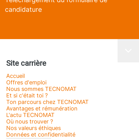
candidature
Site carrière
Accueil
Offres d'emploi
Nous sommes TECNOMAT
Et si c'était toi ?
Ton parcours chez TECNOMAT
Avantages et rémunération
L'actu TECNOMAT
Où nous trouver ?
Nos valeurs éthiques
Données et confidentialité