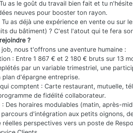
u as le goût du travail bien fait et tu n'hésit
dées neuves pour booster ton rayon.
 : Tu as déjà une expérience en vente ou sur l
s du bâtiment) ? C'est l'atout qui te fera sort
rejoindre ?
 job, nous t'offrons une aventure humaine :
on : Entre 1 867 € et 2 180 € bruts sur 13 mo
plétés par un variable trimestriel, une partic
 plan d'épargne entreprise.
qui comptent : Carte restaurant, mutuelle, t
programme de fidélité collaborateur.
e : Des horaires modulables (matin, après-mid
 parcours d'intégration aux petits oignons, d
e réelles perspectives vers un poste de Resp
rvice Clients.