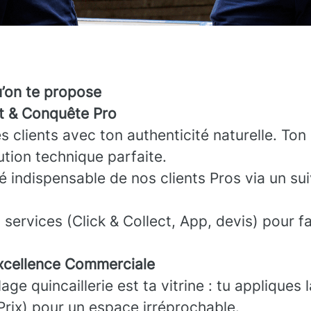
u’on te propose
nt & Conquête Pro
es clients avec ton authenticité naturelle. Ton 
ution technique parfaite.
ié indispensable de nos clients Pros via un sui
services (Click & Collect, App, devis) pour fac
cellence Commerciale
age quincaillerie est ta vitrine : tu appliques 
 Prix) pour un espace irréprochable.