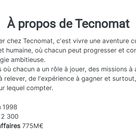
À propos de Tecnomat
ler chez Tecnomat, cʼest vivre une aventure co
et humaine, où chacun peut progresser et con
gie ambitieuse.
 où chacun a un rôle à jouer, des missions à 
à relever, de lʼexpérience à gagner et surtout
sur lequel compter.
n
1998
s
2 300
affaires
775M€