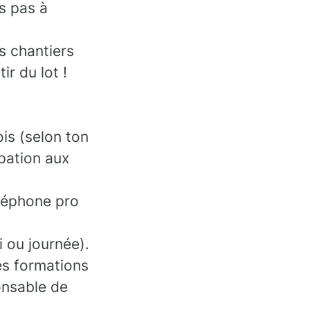
es pas à
es chantiers
ir du lot !
is (selon ton
ipation aux
éléphone pro
i ou journée).
es formations
onsable de