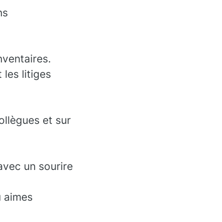
ns
nventaires.
les litiges
collègues et sur
avec un sourire
u aimes