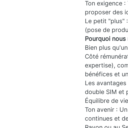
Ton exigence : T
proposer des i
Le petit "plus"
(pose de produit
Pourquoi nous 
Bien plus qu'un
Côté rémunérati
expertise), com
bénéfices et un
Les avantages 
double SIM et 
Équilibre de vi
Ton avenir : Un
continues et d
Rayon ou au Se