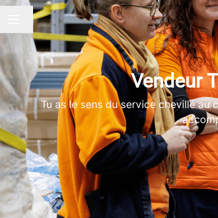
Partager la page
MENU CARRIÈRE
Vendeur Te
Tu as le sens du service chevillé au 
accompa