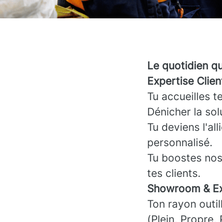
Le quotidien q
Expertise Clie
Tu accueilles t
Dénicher la sol
Tu deviens l'all
personnalisé.
Tu boostes nos 
tes clients.
Showroom & Ex
Ton rayon outill
(Plein, Propre,