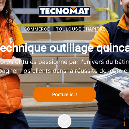
COMMERCE
·
TOULOUSE CHAPITRE
chnique outillage quinca
corps et tu es passionné par l'univers du bât
gner nos clients dans la réussite de leurs c
Postule ici !