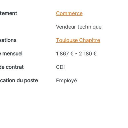
tement
Commerce
Vendeur technique
sations
Toulouse Chapitre
e mensuel
1 867 € - 2 180 €
de contrat
CDI
ication du poste
Employé