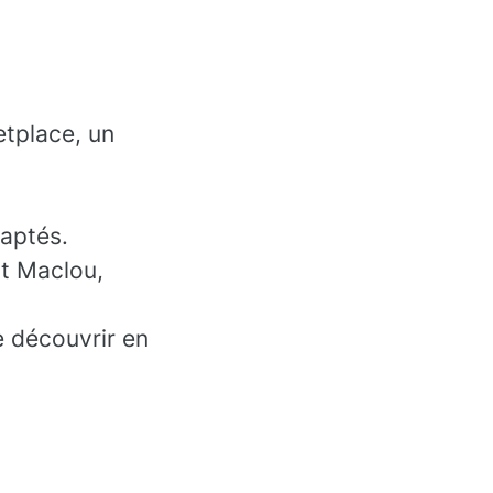
etplace, un
daptés.
t Maclou,
e découvrir en