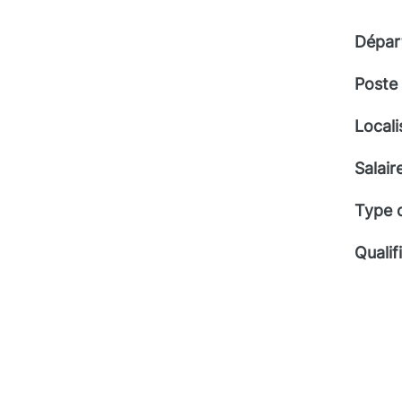
Dépar
Poste
Locali
Salair
Type 
Qualif