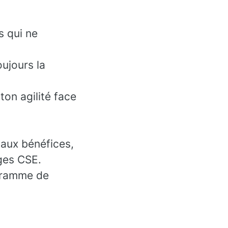
s qui ne
oujours la
ton agilité face
n aux bénéfices,
ges CSE.
gramme de