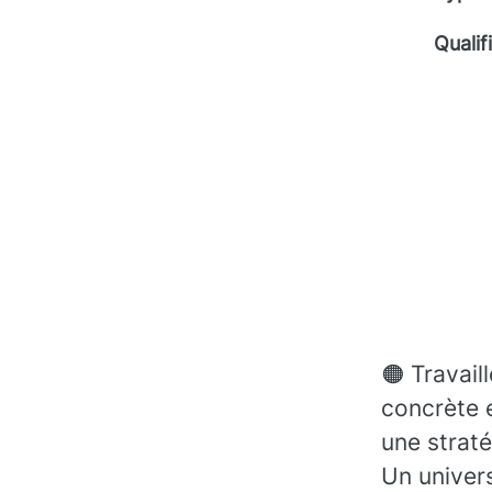
Qualif
🟠 Travail
concrète 
une straté
Un univers