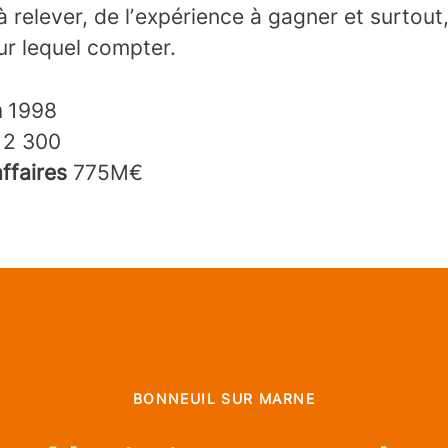
à relever, de lʼexpérience à gagner et surtout
sur lequel compter.
n
1998
s
2 300
affaires
775M€
BONNEUIL SUR MARNE