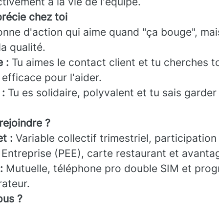
ctivement à la vie de l'équipe.
récie chez toi
onne d'action qui aime quand "ça bouge", mai
la qualité.
 :
Tu aimes le contact client et tu cherches t
 efficace pour l'aider.
 :
Tu es solidaire, polyvalent et tu sais garder 
rejoindre ?
t :
Variable collectif trimestriel, participatio
 Entreprise (PEE), carte restaurant et avanta
:
Mutuelle, téléphone pro double SIM et pro
rateur.
us ?