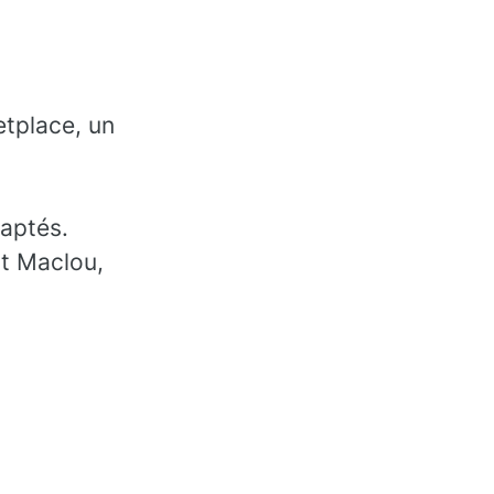
etplace, un
daptés.
t Maclou,