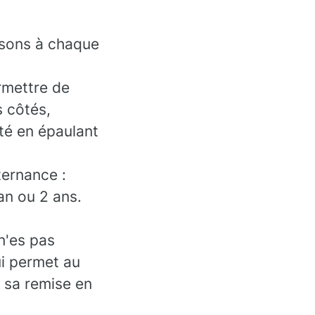
ssons à chaque
rmettre de
s côtés,
ité en épaulant
ternance :
an ou 2 ans.
n'es pas
ui permet au
à sa remise en