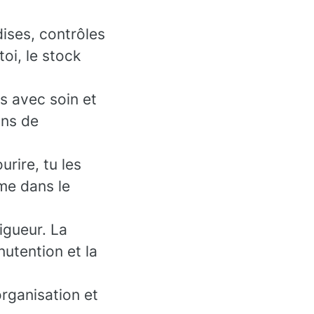
ises, contrôles
oi, le stock
s avec soin et
ons de
urire, tu les
me dans le
igueur. La
nutention et la
organisation et