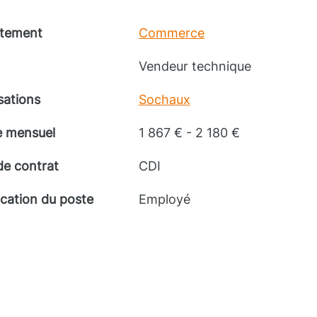
tement
Commerce
Vendeur technique
sations
Sochaux
e mensuel
1 867 € - 2 180 €
de contrat
CDI
ication du poste
Employé