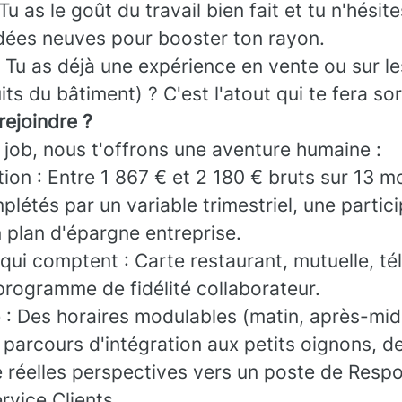
u as le goût du travail bien fait et tu n'hésit
dées neuves pour booster ton rayon.
 : Tu as déjà une expérience en vente ou sur l
s du bâtiment) ? C'est l'atout qui te fera sort
rejoindre ?
 job, nous t'offrons une aventure humaine :
on : Entre 1 867 € et 2 180 € bruts sur 13 mo
plétés par un variable trimestriel, une partic
 plan d'épargne entreprise.
qui comptent : Carte restaurant, mutuelle, t
programme de fidélité collaborateur.
e : Des horaires modulables (matin, après-mid
 parcours d'intégration aux petits oignons, d
e réelles perspectives vers un poste de Resp
rvice Clients.