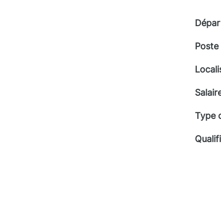
Dépar
Poste
Locali
Salair
Type 
Qualif