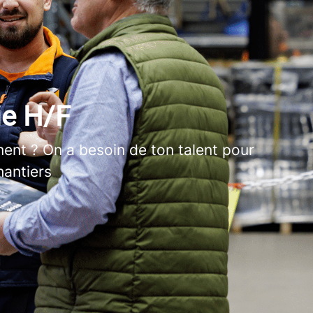
ie H/F
iment ? On a besoin de ton talent pour
hantiers