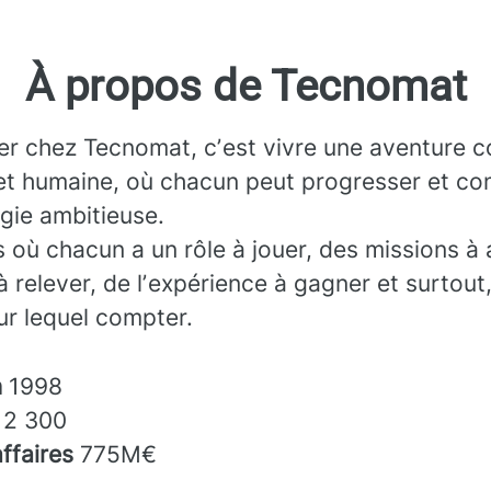
À propos de Tecnomat
ler chez Tecnomat, cʼest vivre une aventure co
et humaine, où chacun peut progresser et con
gie ambitieuse.
 où chacun a un rôle à jouer, des missions à 
à relever, de lʼexpérience à gagner et surtout
sur lequel compter.
n
1998
s
2 300
affaires
775M€