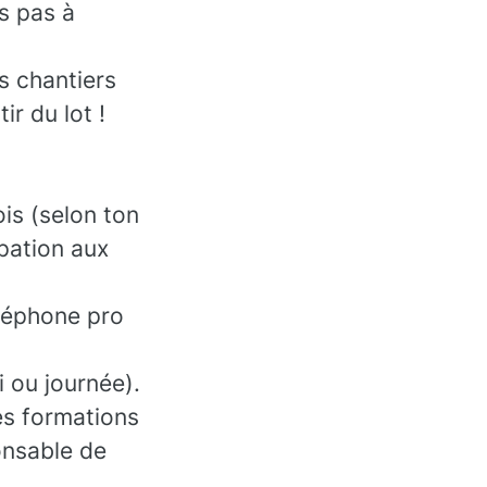
es pas à
es chantiers
ir du lot !
is (selon ton
ipation aux
éléphone pro
i ou journée).
es formations
onsable de