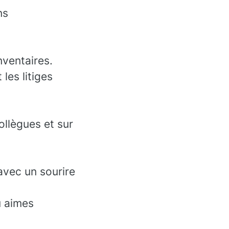
ns
nventaires.
les litiges
collègues et sur
avec un sourire
u aimes