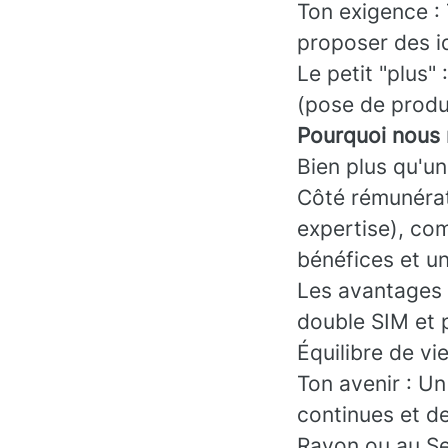
Ton exigence : T
proposer des i
Le petit "plus"
(pose de produit
Pourquoi nous 
Bien plus qu'un
Côté rémunérati
expertise), com
bénéfices et un
Les avantages 
double SIM et 
Équilibre de vi
Ton avenir : Un
continues et d
Rayon ou au Se