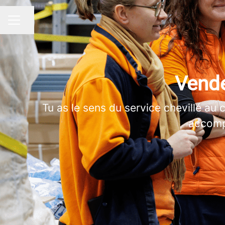
Partager la page
MENU CARRIÈRE
Vende
Tu as le sens du service chevillé au 
accompa