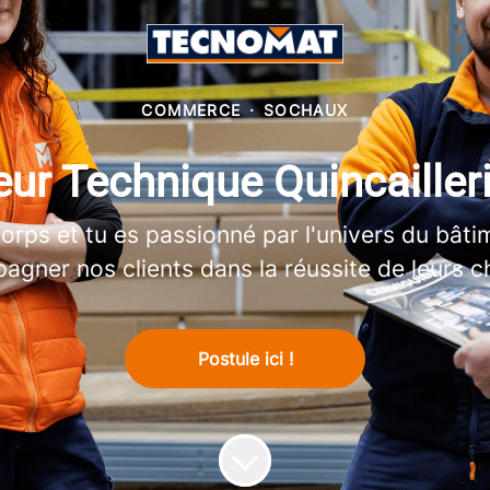
COMMERCE
·
SOCHAUX
ur Technique Quincailler
corps et tu es passionné par l'univers du bât
gner nos clients dans la réussite de leurs c
Postule ici !