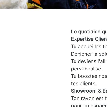
Le quotidien q
Expertise Clie
Tu accueilles t
Dénicher la sol
Tu deviens l'all
personnalisé.
Tu boostes nos 
tes clients.
Showroom & Ex
Ton rayon est ta
pour un espace