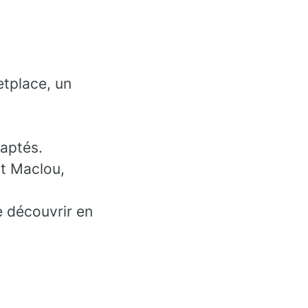
etplace, un
daptés.
t Maclou,
e découvrir en