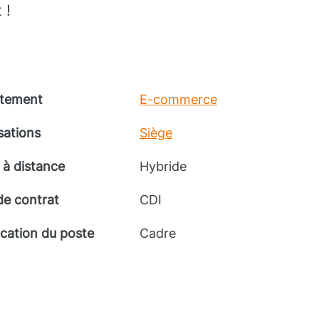
 !
tement
E-commerce
sations
Siège
 à distance
Hybride
de contrat
CDI
ication du poste
Cadre