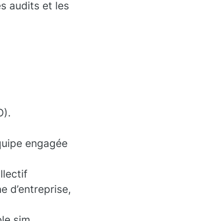
s audits et les
.
O).
équipe engagée
lectif
e d’entreprise,
le sim,