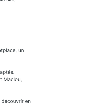
etplace, un
daptés.
t Maclou,
e découvrir en