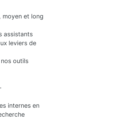
t, moyen et long
s assistants
ux leviers de
 nos outils
-
es internes en
recherche