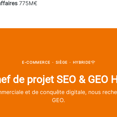
affaires
775M€
E-COMMERCE
·
SIÈGE
·
HYBRIDE
ef de projet SEO & GEO 
merciale et de conquête digitale, nous reche
GEO.