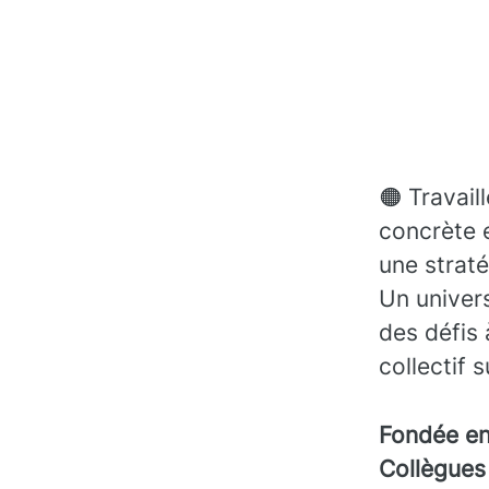
🟠 Travail
concrète 
une straté
Un univers
des défis 
collectif 
Fondée e
Collègue