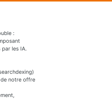
uble :
imposant
par les IA.
 searchdexing)
 de notre offre
ement,