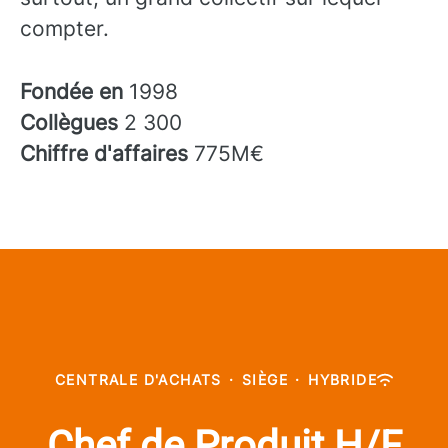
compter.
Fondée en
1998
Collègues
2 300
Chiffre d'affaires
775M€
CENTRALE D'ACHATS
·
SIÈGE
·
HYBRIDE
Chef de Produit H/F