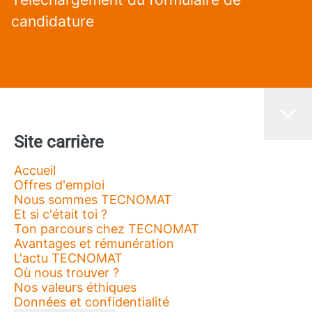
candidature
Site carrière
Accueil
Offres d'emploi
Nous sommes TECNOMAT
Et si c'était toi ?
Ton parcours chez TECNOMAT
Avantages et rémunération
L'actu TECNOMAT
Où nous trouver ?
Nos valeurs éthiques
Données et confidentialité