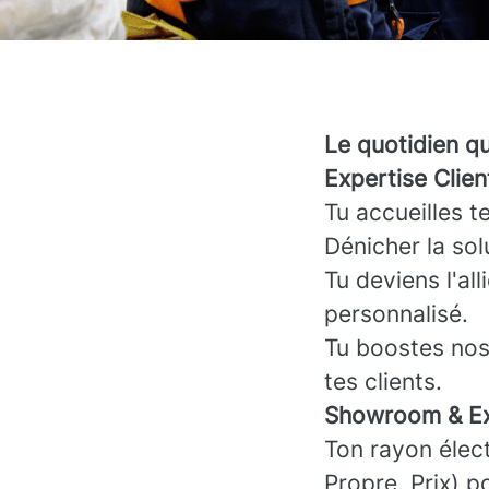
Le quotidien q
Expertise Clie
Tu accueilles t
Dénicher la sol
Tu deviens l'all
personnalisé.
Tu boostes nos 
tes clients.
Showroom & Ex
Ton rayon électr
Propre, Prix) p