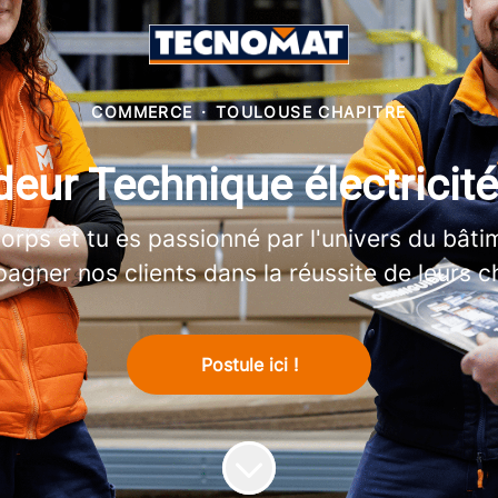
COMMERCE
·
TOULOUSE CHAPITRE
eur Technique électricit
corps et tu es passionné par l'univers du bât
gner nos clients dans la réussite de leurs c
Postule ici !