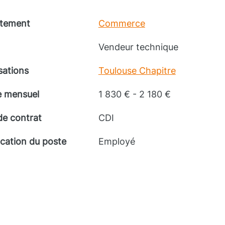
tement
Commerce
Vendeur technique
sations
Toulouse Chapitre
e mensuel
1 830 € - 2 180 €
de contrat
CDI
ication du poste
Employé