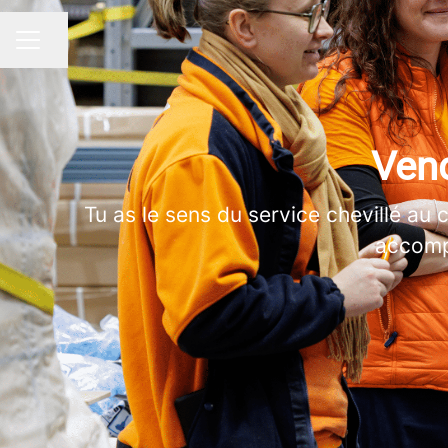
Partager la page
MENU CARRIÈRE
Vend
Tu as le sens du service chevillé au 
accompa