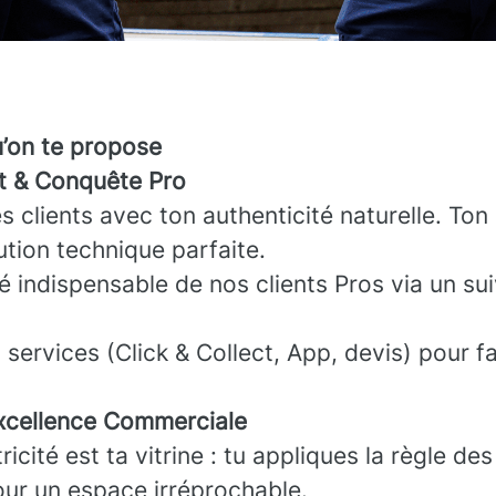
u’on te propose
nt & Conquête Pro
es clients avec ton authenticité naturelle. Ton 
ution technique parfaite.
ié indispensable de nos clients Pros via un sui
services (Click & Collect, App, devis) pour fac
cellence Commerciale
icité est ta vitrine : tu appliques la règle des
our un espace irréprochable.