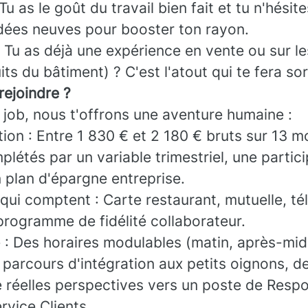
u as le goût du travail bien fait et tu n'hésit
dées neuves pour booster ton rayon.
 : Tu as déjà une expérience en vente ou sur l
s du bâtiment) ? C'est l'atout qui te fera sort
rejoindre ?
 job, nous t'offrons une aventure humaine :
on : Entre 1 830 € et 2 180 € bruts sur 13 mo
plétés par un variable trimestriel, une partic
 plan d'épargne entreprise.
qui comptent : Carte restaurant, mutuelle, t
programme de fidélité collaborateur.
e : Des horaires modulables (matin, après-mid
 parcours d'intégration aux petits oignons, d
e réelles perspectives vers un poste de Resp
rvice Clients.