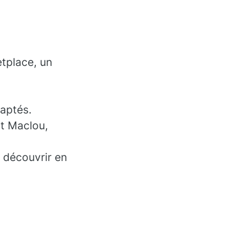
etplace, un
daptés.
t Maclou,
e découvrir en