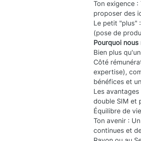
Ton exigence : T
proposer des i
Le petit "plus"
(pose de produit
Pourquoi nous 
Bien plus qu'un
Côté rémunérati
expertise), com
bénéfices et un
Les avantages 
double SIM et 
Équilibre de vi
Ton avenir : Un
continues et d
Rayon ou au Se