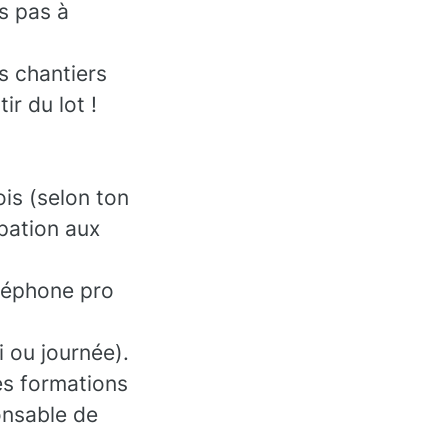
es pas à
es chantiers
ir du lot !
is (selon ton
ipation aux
éléphone pro
i ou journée).
es formations
onsable de