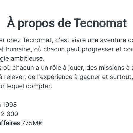
À propos de Tecnomat
ler chez Tecnomat, cʼest vivre une aventure co
et humaine, où chacun peut progresser et con
gie ambitieuse.
 où chacun a un rôle à jouer, des missions à 
à relever, de lʼexpérience à gagner et surtout
sur lequel compter.
n
1998
s
2 300
affaires
775M€