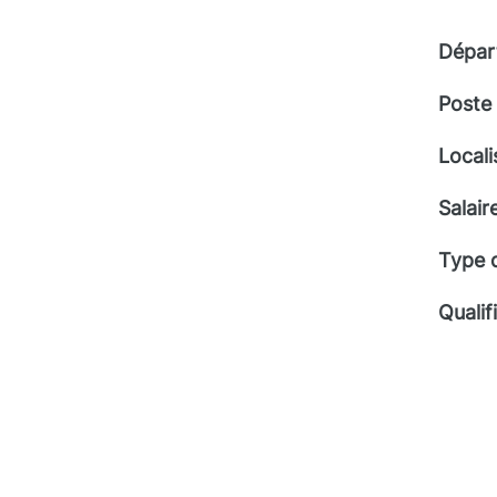
Dépar
Poste
Locali
Salair
Type 
Qualif