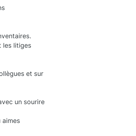
ns
nventaires.
les litiges
collègues et sur
avec un sourire
u aimes