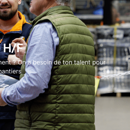
é H/F
iment ? On a besoin de ton talent pour
hantiers