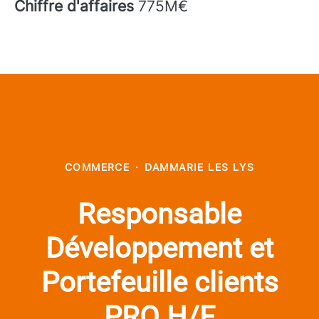
Chiffre d'affaires
775M€
COMMERCE
·
DAMMARIE LES LYS
Responsable
Développement et
Portefeuille clients
PRO H/F