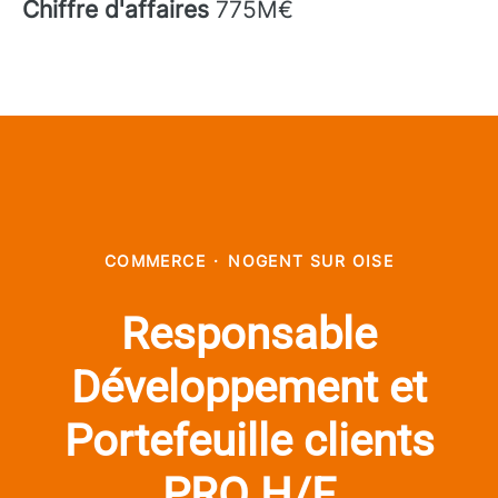
Chiffre d'affaires
775M€
COMMERCE
·
NOGENT SUR OISE
Responsable
Développement et
Portefeuille clients
PRO H/F