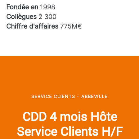
Fondée en
1998
Collègues
2 300
Chiffre d'affaires
775M€
SERVICE CLIENTS
·
ABBEVILLE
CDD 4 mois Hôte
Service Clients H/F