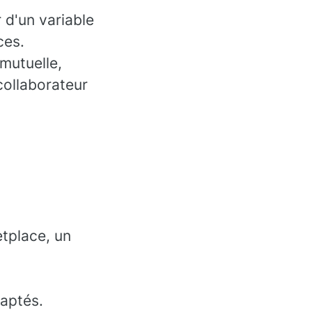
 d'un variable
ces.
 mutuelle,
collaborateur
etplace, un
daptés.