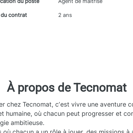
ication du poste
Agent de maîtrise
 du contrat
2 ans
À propos de Tecnomat
ler chez Tecnomat, cʼest vivre une aventure co
et humaine, où chacun peut progresser et con
gie ambitieuse.
 où chacun a un rôle à jouer, des missions à 