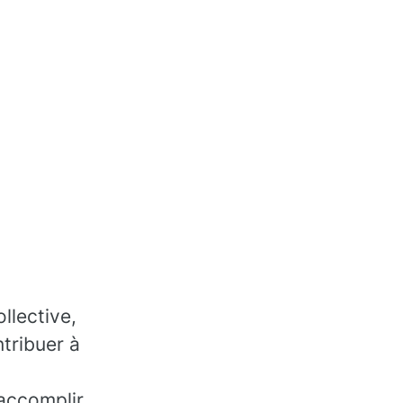
llective,
tribuer à
accomplir,