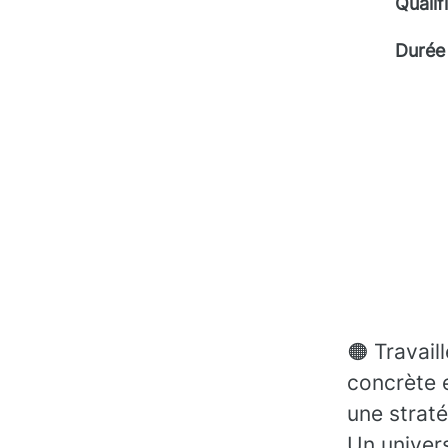
Qualif
Durée
🟠 Travail
concrète 
une straté
Un univers