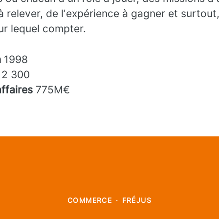
à relever, de lʼexpérience à gagner et surtout
sur lequel compter.
n
1998
s
2 300
affaires
775M€
COMMERCE
·
FRÉJUS