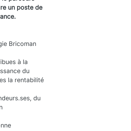
dre un poste de
rance.
égie Bricoman
ibues à la
issance du
s la rentabilité
deurs.ses, du
n
onne