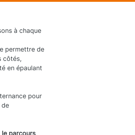
ssons à chaque
te permettre de
s côtés,
ité en épaulant
lternance pour
t de
 le parcours