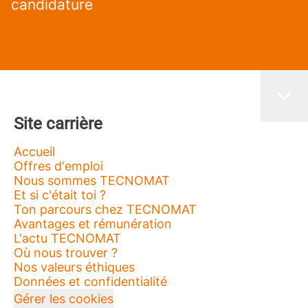
candidature
Site carrière
Accueil
Offres d'emploi
Nous sommes TECNOMAT
Et si c'était toi ?
Ton parcours chez TECNOMAT
Avantages et rémunération
L'actu TECNOMAT
Où nous trouver ?
Nos valeurs éthiques
Données et confidentialité
Gérer les cookies