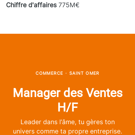
Chiffre d'affaires
775M€
COMMERCE
·
SAINT OMER
Manager des Ventes
H/F
Leader dans l’âme, tu gères ton
univers comme ta propre entreprise.