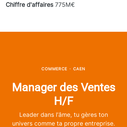
Chiffre d'affaires
775M€
COMMERCE
·
CAEN
Manager des Ventes
H/F
Leader dans l’âme, tu gères ton
univers comme ta propre entreprise.