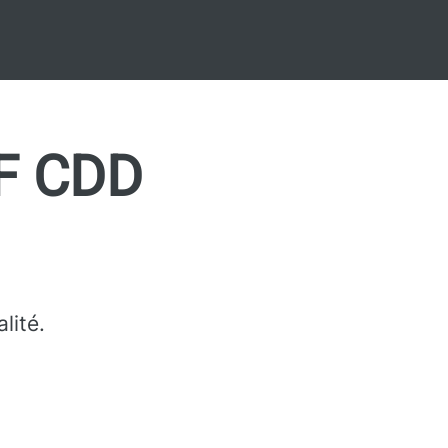
/F CDD
lité.