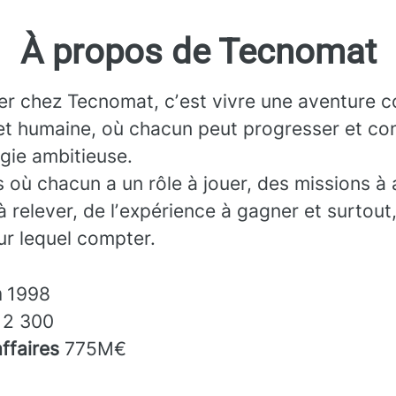
À propos de Tecnomat
ler chez Tecnomat, cʼest vivre une aventure co
et humaine, où chacun peut progresser et con
gie ambitieuse.
 où chacun a un rôle à jouer, des missions à 
à relever, de lʼexpérience à gagner et surtout
sur lequel compter.
n
1998
s
2 300
affaires
775M€