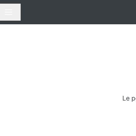
Partager la page
MENU CARRIÈRE
Le p