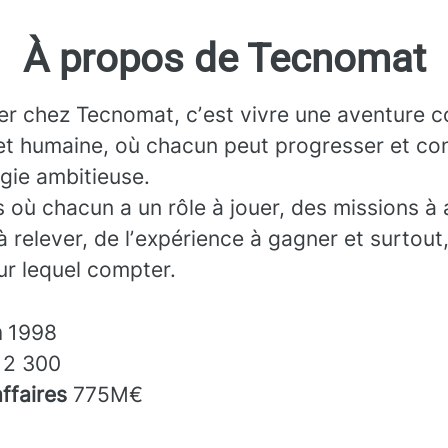
À propos de Tecnomat
ler chez Tecnomat, cʼest vivre une aventure co
et humaine, où chacun peut progresser et con
gie ambitieuse.
 où chacun a un rôle à jouer, des missions à 
à relever, de lʼexpérience à gagner et surtout
sur lequel compter.
n
1998
s
2 300
affaires
775M€