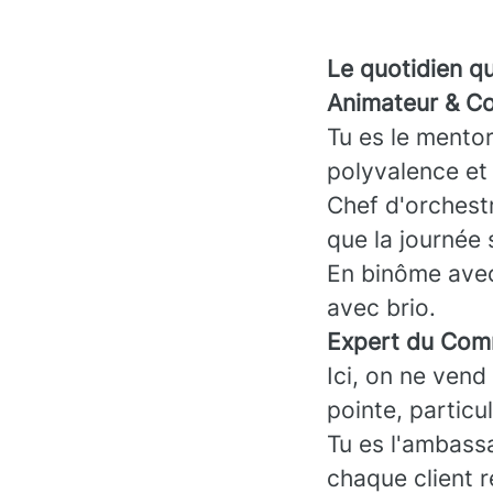
Le quotidien q
Animateur & Coa
Tu es le mentor
polyvalence et 
Chef d'orchestre
que la journée 
En binôme avec 
avec brio.
Expert du Comm
Ici, on ne vend
pointe, particu
Tu es l'ambass
chaque client r