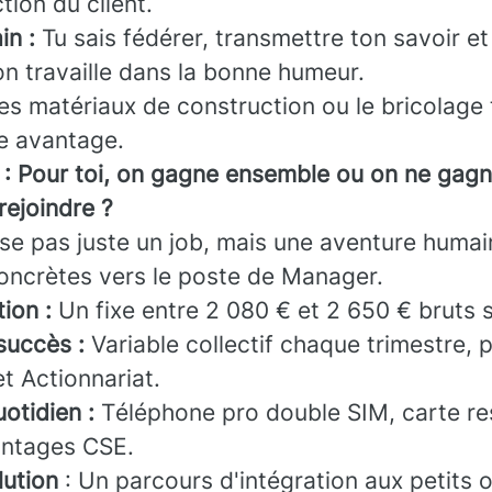
ction du client.
in :
Tu sais fédérer, transmettre ton savoir et
n travaille dans la bonne humeur.
les matériaux de construction ou le bricolage 
e avantage.
e : Pour toi, on gagne ensemble ou on ne gagn
rejoindre ?
se pas juste un job, mais une aventure huma
oncrètes vers le poste de Manager.
ion :
Un fixe entre 2 080 € et 2 650 € bruts s
succès :
Variable collectif chaque trimestre, p
t Actionnariat.
uotidien :
Téléphone pro double SIM, carte re
antages CSE.
lution
: Un parcours d'intégration aux petits 