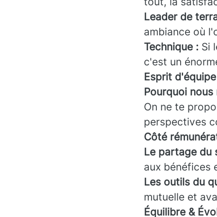
tout, la satisfa
Leader de terra
ambiance où l'o
Technique :
Si 
c'est un énorm
Esprit d'équip
Pourquoi nous 
On ne te propo
perspectives c
Côté rémunérat
Le partage du 
aux bénéfices e
Les outils du q
mutuelle et av
Équilibre & Évo