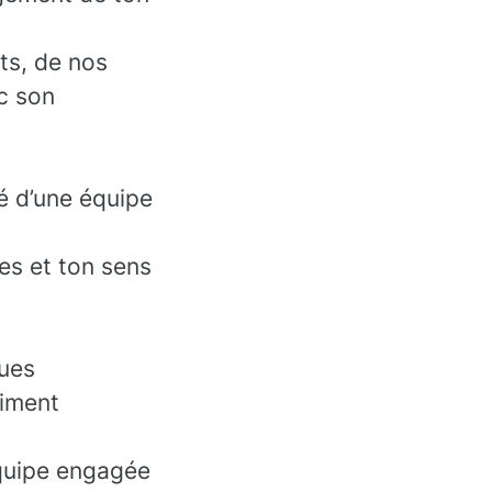
nts, de nos
nc son
té d’une équipe
es et ton sens
gues
timent
équipe engagée