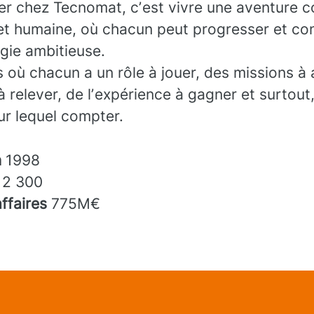
ler chez Tecnomat, cʼest vivre une aventure co
et humaine, où chacun peut progresser et con
gie ambitieuse.
 où chacun a un rôle à jouer, des missions à 
à relever, de lʼexpérience à gagner et surtout
sur lequel compter.
n
1998
s
2 300
affaires
775M€