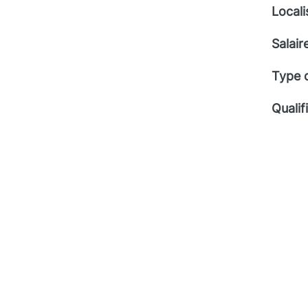
Locali
Salair
Type 
Qualif