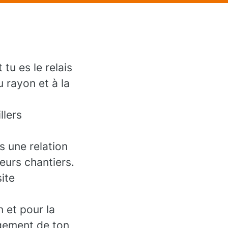
u es le relais
 rayon et à la
llers
s une relation
leurs chantiers.
site
n et pour la
ngement de ton