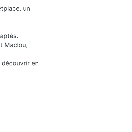
etplace, un
daptés.
t Maclou,
e découvrir en