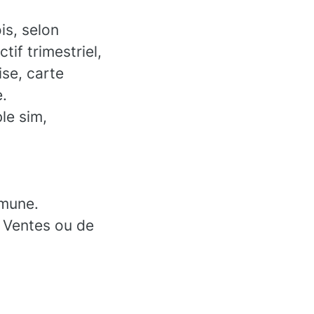
is, selon
tif trimestriel,
ise, carte
e.
le sim,
mmune.
 Ventes ou de