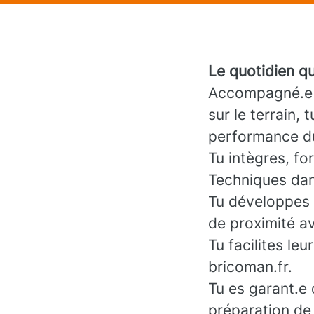
Le quotidien q
Accompagné.e e
sur le terrain,
performance d
Tu intègres, f
Techniques dans
Tu développes t
de proximité av
Tu facilites le
bricoman.fr.
Tu es garant.e 
préparation de