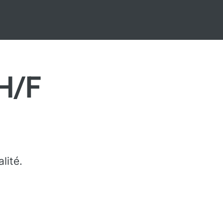
 H/F
lité.