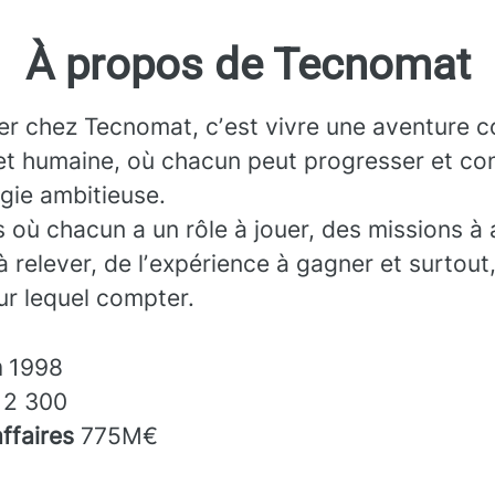
À propos de Tecnomat
ler chez Tecnomat, cʼest vivre une aventure co
et humaine, où chacun peut progresser et con
gie ambitieuse.
 où chacun a un rôle à jouer, des missions à 
à relever, de lʼexpérience à gagner et surtout
sur lequel compter.
n
1998
s
2 300
affaires
775M€