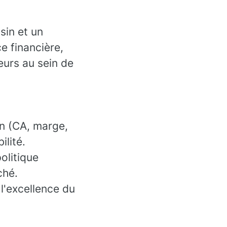
sin et un
e financière,
eurs au sein de
on (CA, marge,
ilité.
olitique
ché.
 l'excellence du