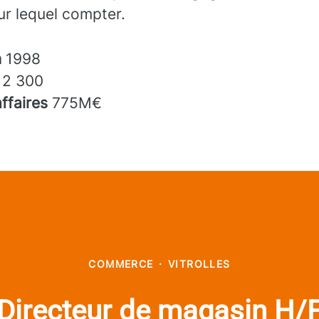
sur lequel compter.
n
1998
s
2 300
affaires
775M€
COMMERCE
·
VITROLLES
Directeur de magasin H/