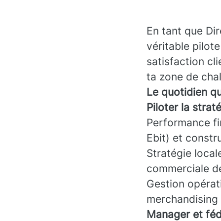
En tant que Di
véritable pilot
satisfaction cl
ta zone de cha
Le quotidien q
Piloter la stra
Performance fin
Ebit) et constr
Stratégie local
commerciale de
Gestion opérati
merchandising se
Manager et fédé