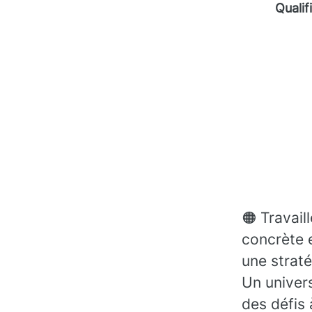
Qualif
🟠 Travail
concrète 
une straté
Un univers
des défis 