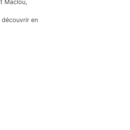
t Maclou,
e découvrir en