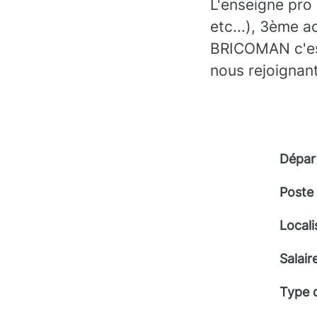
L'enseigne pro
etc...), 3ème a
BRICOMAN c'est 
nous rejoignant
Dépar
Poste
Locali
Salair
Type 