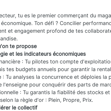
recteur, tu es le premier commerçant du maga
e économique. Ton défi ? Concilier performanc
ient et engagement profond de tes collaborat
landise.
u'on te propose
tégie et les indicateurs économiques
ancière : Tu pilotes ton compte d'exploitati
uis tes budgets annuels pour garantir la rentab
e : Tu analyses la concurrence et déploies la p
 l'enseigne pour conquérir des parts de mar
onnelle : Tu garantis la fiabilité des stocks et
lon la règle d'or : Plein, Propre, Prix.
rer le collectif