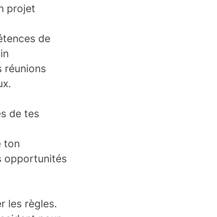
n projet
étences de
in
s réunions
ux.
ès de tes
 ton
es opportunités
r les règles.