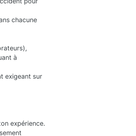
accident pour
 dans chacune
rateurs),
uant à
t exigeant sur
ton expérience.
essement