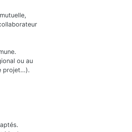
 mutuelle,
collaborateur
mmune.
gional ou au
projet...).
daptés.