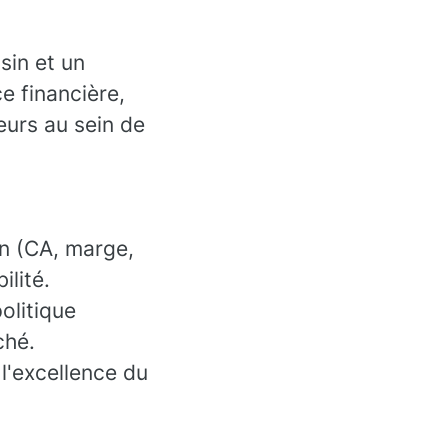
sin et un
e financière,
eurs au sein de
on (CA, marge,
ilité.
olitique
ché.
 l'excellence du