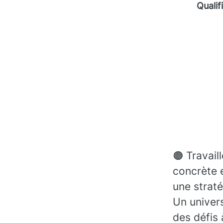
Qualif
🟠 Travail
concrète 
une straté
Un univers
des défis 