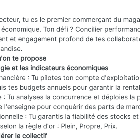
recteur, tu es le premier commerçant du maga
e économique. Ton défi ? Concilier performanc
ient et engagement profond de tes collaborat
landise.
u'on te propose
tégie et les indicateurs économiques
ancière : Tu pilotes ton compte d'exploitati
uis tes budgets annuels pour garantir la rentab
e : Tu analyses la concurrence et déploies la p
 l'enseigne pour conquérir des parts de mar
onnelle : Tu garantis la fiabilité des stocks et
lon la règle d'or : Plein, Propre, Prix.
rer le collectif