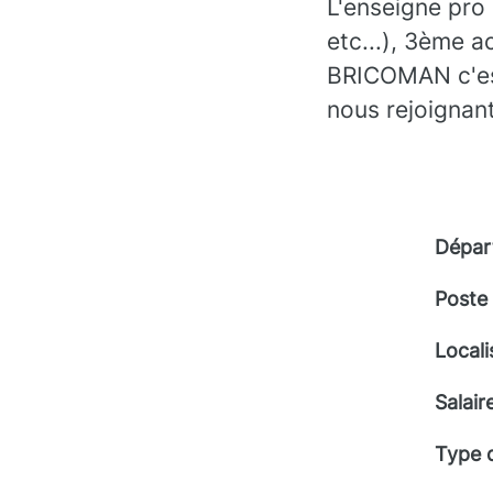
L'enseigne pro
etc...), 3ème a
BRICOMAN c'est 
nous rejoignant
Dépar
Poste
Locali
Salair
Type 