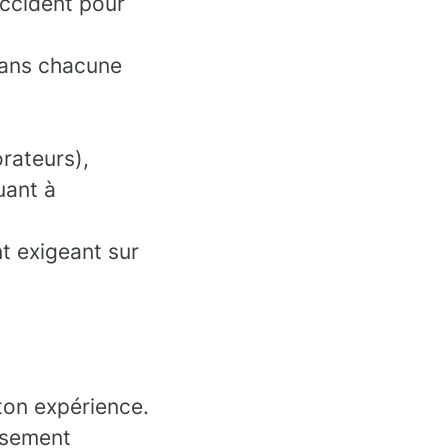
accident pour
 dans chacune
rateurs),
uant à
t exigeant sur
ton expérience.
essement