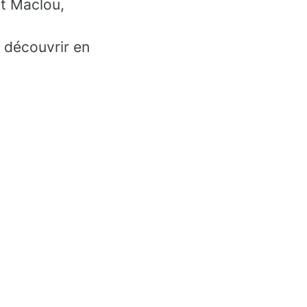
t Maclou,
e découvrir en