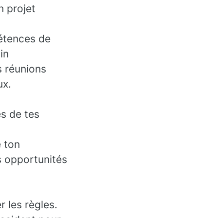
n projet
étences de
in
s réunions
ux.
ès de tes
 ton
es opportunités
r les règles.