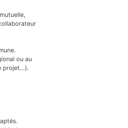
 mutuelle,
collaborateur
mmune.
gional ou au
projet...).
daptés.