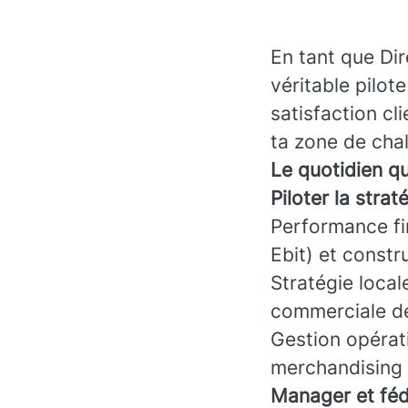
En tant que Di
véritable pilot
satisfaction cl
ta zone de cha
Le quotidien q
Piloter la stra
Performance fin
Ebit) et constr
Stratégie local
commerciale de
Gestion opérati
merchandising se
Manager et fédé