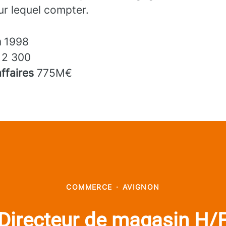
sur lequel compter.
n
1998
s
2 300
affaires
775M€
COMMERCE
·
AVIGNON
Directeur de magasin H/