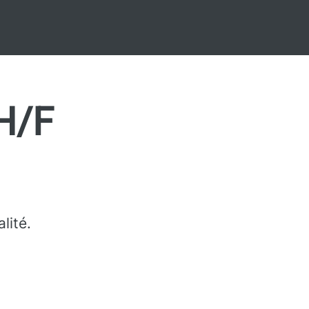
H/F
lité.