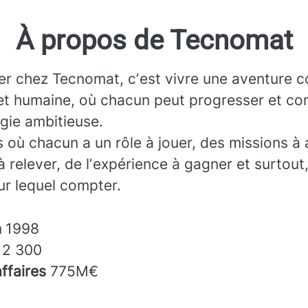
À propos de Tecnomat
ler chez Tecnomat, cʼest vivre une aventure co
et humaine, où chacun peut progresser et con
gie ambitieuse.
 où chacun a un rôle à jouer, des missions à 
à relever, de lʼexpérience à gagner et surtout
sur lequel compter.
n
1998
s
2 300
affaires
775M€