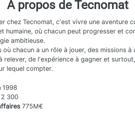
À propos de Tecnomat
ler chez Tecnomat, cʼest vivre une aventure co
et humaine, où chacun peut progresser et con
gie ambitieuse.
 où chacun a un rôle à jouer, des missions à 
à relever, de lʼexpérience à gagner et surtout
sur lequel compter.
n
1998
s
2 300
affaires
775M€