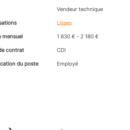
Vendeur technique
sations
Lisses
e mensuel
1 830 € - 2 180 €
de contrat
CDI
ication du poste
Employé