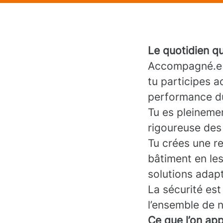
Le quotidien q
Accompagné.e e
tu participes 
performance d
Tu es pleineme
rigoureuse des 
Tu crées une re
bâtiment en le
solutions adapt
La sécurité est
l’ensemble de n
Ce que l’on app