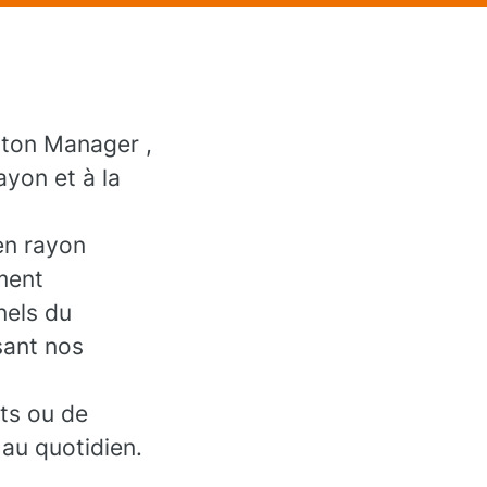
 ton Manager ,
yon et à la
en rayon
ement
nels du
sant nos
nts ou de
 au quotidien.