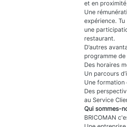
et en proximité
Une rémunérati
expérience. Tu 
une participati
restaurant.
D’autres avant
programme de f
Des horaires mo
Un parcours d’
Une formation 
Des perspectiv
au Service Clie
Qui sommes-no
BRICOMAN c'es
Une entreprise