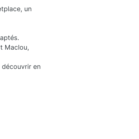
etplace, un
daptés.
t Maclou,
e découvrir en