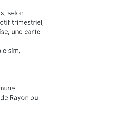
s, selon
tif trimestriel,
ise, une carte
le sim,
mmune.
 de Rayon ou