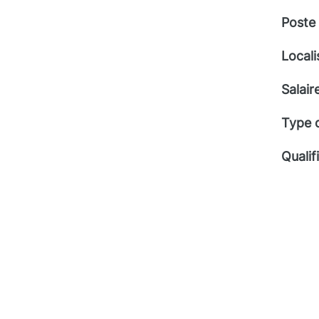
Poste
Locali
Salair
Type 
Qualif